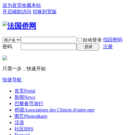
设为首页
收藏本站
开启辅助访问
切换到宽版
找回密码
自动登录
密码
注册
登录
只需一步，快速开始
快捷导航
首页
Portal
新闻
News
巴黎春节游行
侨团
Associations des Chinois d'outre-mer
图艺
Photos&arts
汉语
社区
BBS
Français