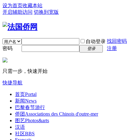
设为首页
收藏本站
开启辅助访问
切换到宽版
找回密码
自动登录
密码
注册
登录
只需一步，快速开始
快捷导航
首页
Portal
新闻
News
巴黎春节游行
侨团
Associations des Chinois d'outre-mer
图艺
Photos&arts
汉语
社区
BBS
Français