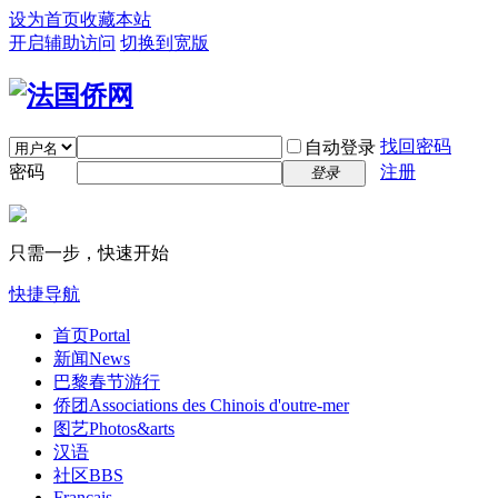
设为首页
收藏本站
开启辅助访问
切换到宽版
找回密码
自动登录
密码
注册
登录
只需一步，快速开始
快捷导航
首页
Portal
新闻
News
巴黎春节游行
侨团
Associations des Chinois d'outre-mer
图艺
Photos&arts
汉语
社区
BBS
Français