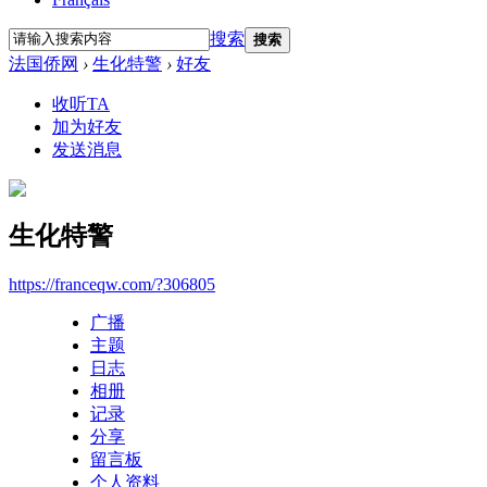
搜索
搜索
法国侨网
›
生化特警
›
好友
收听TA
加为好友
发送消息
生化特警
https://franceqw.com/?306805
广播
主题
日志
相册
记录
分享
留言板
个人资料