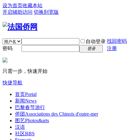
设为首页
收藏本站
开启辅助访问
切换到宽版
找回密码
自动登录
密码
注册
登录
只需一步，快速开始
快捷导航
首页
Portal
新闻
News
巴黎春节游行
侨团
Associations des Chinois d'outre-mer
图艺
Photos&arts
汉语
社区
BBS
Français