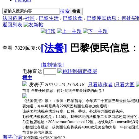
搜索
搜索
法国侨网
»
社区
›
巴黎生活
›
巴黎饮食
›
巴黎便民信息：何处买到巴
返回列表
[法餐]
巴黎便民信息
查看:
7829
|
回复:
0
[复制链接]
电梯直达
楼主
发表于 2019-5-23 23:58:18
|
只看该作者
|
只看大图
苗导 巴黎便民信息：何处买到巴黎最好吃的面包？
《法国侨报》讯：（来源：巴黎苗导）今年第二十五届巴黎最佳法棍奖
要知道，今年可是共有228家巴黎面包店参加角逐哦！
该获奖的法棍在烘焙程度、口感、香味、外观等方面拨得头筹。
1)获奖法棍价格是：1.15欧。我未吃完的法棍第二天吃口感还是很好的
2)面包店地址：203avenueDaumesnil12区，地铁6线Daumesnil站
3)根据比赛规定，获奖面包店将获得4000欧元奖金和为期一年的法国
苗导便民信息继续：
海芬心语
“如何制造出好吃的面包”？