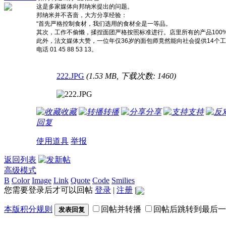
这是多家媒体向邦纳米提出的问题。
邦纳米并不吝啬，大方分享经验：
“首先严格控制食材，我们选用的食材全是一等品。
其次，工作不偷懒，揉捏面团严格按照标准进行。店里所有的产品100
此外，法文媒体大赞，一位年仅36岁的面包师竟然能向社会提供14个工作岗位，其中10个
电话 01 45 88 53 13。
222.JPG
(1.53 MB, 下载次数: 1460)
收藏
转播
分享
支持
回复
使用道具
举报
返回列表
高级模式
B
Color
Image
Link
Quote
Code
Smilies
您需要登录后才可以回帖
登录
|
注册
|
本版积分规则
回帖并转播
回帖后跳转到最后一
发表回复