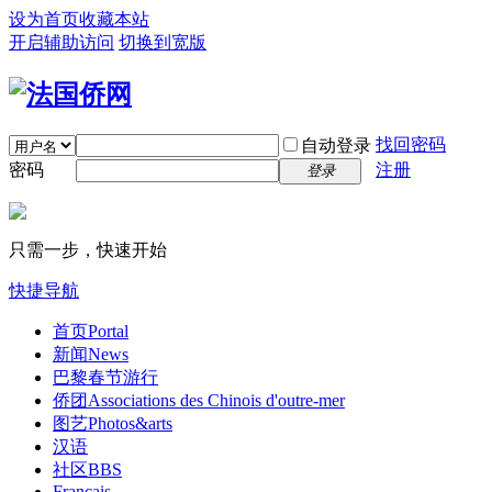
设为首页
收藏本站
开启辅助访问
切换到宽版
找回密码
自动登录
密码
注册
登录
只需一步，快速开始
快捷导航
首页
Portal
新闻
News
巴黎春节游行
侨团
Associations des Chinois d'outre-mer
图艺
Photos&arts
汉语
社区
BBS
Français