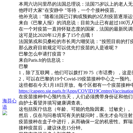
本周六访问里昂的法国总理说：法国75岁以上的老人无法
他呼吁大家"在安静中 "等待，一个个接种疫苗。
他补充说："随着法国已订购或预购的2亿剂疫苗逐渐运
来自《巴黎人报》的消息说：目前为止已有超过100万
在一个对疫苗一直持怀疑态度的国家，法国的最新民调
这可是比2020年12月多了15个点哦！
法国第戎和贝桑松的市长周六嘲笑说："按照目前的打疫
那么政府目前规定可以优先打疫苗的人是谁呢？
巴黎怎么申请打疫苗？
来自Paris.fr的信息说：
巴黎
1，除了互联网，他们可以拨打39 75（市话费），这
2，可以在巴黎的19个Covid-19疫苗接种中心之一预约
这些都在今天1月18日开放。每个区都有一个疫苗接种
https://capgeo.sig.paris.fr/Apps/COVID19CentresVaccinatio
在疫苗接种中心预约当天，人们必须携带身份证和他们
海芬心
由护士看望并填写健康调查表。
语
这包括医疗信息（年龄、可能的危险因素、过敏史）。
然后，仅在与问卷填写有关的疑问时，医生才会与注射
疫苗接种在盒子中进行，从而确保一定的机密性。辉瑞Bio
接种疫苗后，建议休息15分钟。