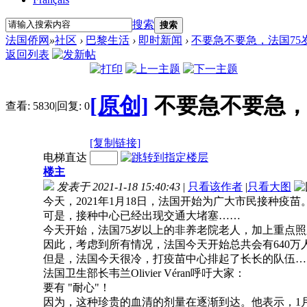
搜索
搜索
法国侨网
»
社区
›
巴黎生活
›
即时新闻
›
不要急不要急，法国75岁
返回列表
[原创]
不要急不要急，
查看:
5830
|
回复:
0
[复制链接]
电梯直达
楼主
发表于 2021-1-18 15:40:43
|
只看该作者
|
只看大图
今天，2021年1月18日，法国开始为广大市民接种疫苗
可是，接种中心已经出现交通大堵塞……
今天开始，法国75岁以上的非养老院老人，加上重点照顾优
因此，考虑到所有情况，法国今天开始总共会有640万
但是，法国今天很冷，打疫苗中心排起了长长的队伍…
法国卫生部长韦兰Olivier Véran呼吁大家：
要有 "耐心"！
因为，这种珍贵的血清的剂量在逐渐到达。他表示，1月底前