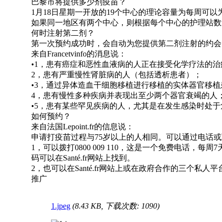
巴黎市将提供多少剂疫苗？
1月18日星期一开放的19个中心的理论容量为每周可以
如果同一地区有两个中心，则根据每个中心的护理站数
何时注射第二剂？
第一次预约成功时，会自动为您提供第二剂注射的约会
来自Francetvinfo的消息说：
•1，患有癌症和恶性血液病的人正在接受化学疗法的治
2，患有严重慢性肾脏病的人（包括透析患者）；
•3，通过异体造血干细胞移植进行移植的实体器官移植
4，患有慢性多种疾病并表现出至少两个器官衰竭的人
•5，患有某些罕见疾病的人，尤其是在发生感染时处
如何预约？
来自法国Lepoint.fr的信息说：
申请打疫苗过程与75岁以上的人相同。可以通过电话
1，可以拨打0800 009 110，这是一个免费电
码可以在Santé.fr网站上找到。
2，也可以在Santé.fr网站上或在政府合作的三个私人平台之
推广
1.jpeg
(8.43 KB, 下载次数: 1090)