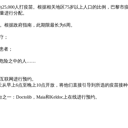
为25,000人打疫苗。根据相关地区75岁以上人口的比例，巴黎
量进行分配。
。根据政府指南，此期限最长为6周。
疗；
患者；
；
于危险之中的人……
或互联网进行预约。
话，每周7天从早上6点至晚上10点开放，将他们直接引导到所选的
一：Doctolib，Maia和Keldoc上在线进行预约。