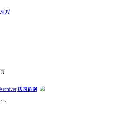
反对
页
Archiver
|
法国侨网
s .