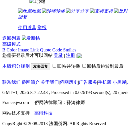
收藏
转播
分享
支持
回复
使用道具
举报
返回列表
高级模式
B
Color
Image
Link
Quote
Code
Smilies
您需要登录后才可以回帖
登录
|
注册
|
本版积分规则
回帖并转播
回帖后跳转到最后一
发表回复
联系我们
|
侨网简介
|
关于我们
|
侨网历史
|
广告服务
|
手机版
|
小黑屋
|
GMT+1, 2026-8-7 22:48
, Processed in 0.026193 second(s), 20 querie
Franceqw.com 侨网法律顾问：孙涛律师
网站技术支持：
高讯科技
CopyRight © 2008-2013 法国侨网. All Rights Reserved