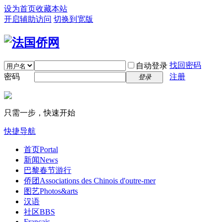
设为首页
收藏本站
开启辅助访问
切换到宽版
找回密码
自动登录
密码
注册
登录
只需一步，快速开始
快捷导航
首页
Portal
新闻
News
巴黎春节游行
侨团
Associations des Chinois d'outre-mer
图艺
Photos&arts
汉语
社区
BBS
Français