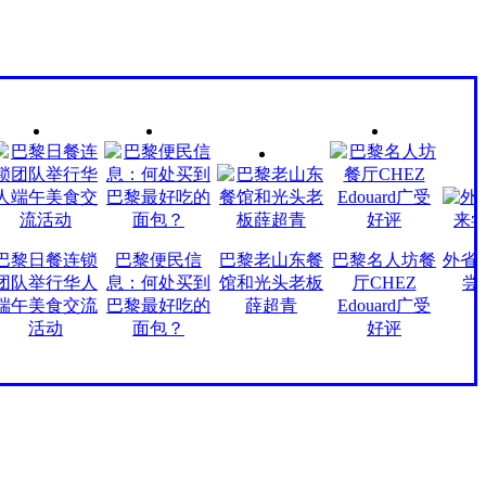
黎日餐连锁
巴黎便民信
巴黎老山东餐
巴黎名人坊餐
外省美食
队举行华人
息：何处买到
馆和光头老板
厅CHEZ
尝鲜
午美食交流
巴黎最好吃的
薛超青
Edouard广受
活动
面包？
好评