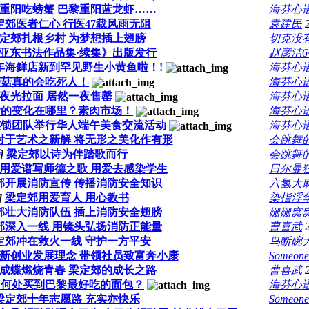
重阳吃螃蟹 巴黎重阳蓝龙虾……
海芬心
定郊医者仁心 行医47载风雨无阻
袁建民
定郊扎根乡村 为梦想插上翅膀
切克没
亚东书法作品集·续集》出版发行
赵彦洁6
年海鲜店新到罕见野生小黄鱼啦！!
海芬心
蘑菇真的会吃死人！
海芬心
夜光拉面 居然一夜售罄
海芬心
食的变化在哪里？素肉市场！
海芬心
连锁团队举行华人端午美食交流活动
海芬心
对于艺术之新解 将无形之美化作有形
会跳舞
]
梁定郊以诗为伴踏歌而行
会跳舞
用爱谱写师德之歌 用爱去感染学生
日尔曼
郊开展消防宣传 传播消防安全知识
六氢大
]
梁定郊用爱育人 用心教书
染指浮
郊壮大消防队伍 插上消防安全翅膀
姗姗窝
郊深入一线 用镜头弘扬消防正能量
曹喜武
定郊冲在救火一线 守护一方平安
鸟断碗
新创业发展理念 带领社员致富奔小康
Someo
成蝶燃烧青春 梁定郊的成长之路
曹喜武
：何处买到巴黎最好吃的面包？
海芬心
梁定郊十年志愿路 充实亦快乐
Someo