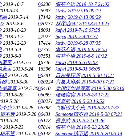
语
2019-10-7
0
6236
海芬心语
2019-10-7 21:02
2019-5-14
2
6993
ktzdw
2019-9-16 09:19
有闹
2019-5-14
1
7142
ktzdw
2019-8-13 08:29
42
2019-8-6
0
20737
赵彦洁642
2019-8-6 19:23
语
2018-10-23
1
8001
kufwi
2019-7-15 07:58
语
2018-11-7
2
7927
hujxn
2019-7-4 07:37
语
2018-12-23
1
7414
ktzdw
2019-6-28 07:35
语
2019-6-9
0
7755
海芬心语
2019-6-9 18:55
语
2019-6-9
0
7551
海芬心语
2019-6-9 18:32
的葱宝
2019-5-6
1
6746
kufwi
2019-6-5 07:03
的葱宝
2019-5-24
1
6396
kufwi
2019-5-31 06:05
狂想
2019-5-30
0
6381
日尔曼狂想
2019-5-30 11:21
麻酚
2019-5-30
0
20224
六氢大麻酚
2019-5-30 07:21
华是寂寞
2019-5-30
0
6410
染指浮华是寂寞
2019-5-30 06:16
窝
2019-5-28
0
6089
姗姗窝窝
2019-5-28 17:22
2019-5-28
0
20271
曹喜武
2019-5-28 16:52
大个疤
2019-5-28
0
6388
鸟断碗大个疤
2019-5-28 07:37
ne猜不透
2019-5-28
0
6431
Someone猜不透
2019-5-28 07:21
2019-5-24
0
6178
曹喜武
2019-5-24 09:46
语
2019-5-23
0
7814
海芬心语
2019-5-23 23:58
ne猜不透
2019-5-20
0
6148
Someone猜不透
2019-5-20 06:14