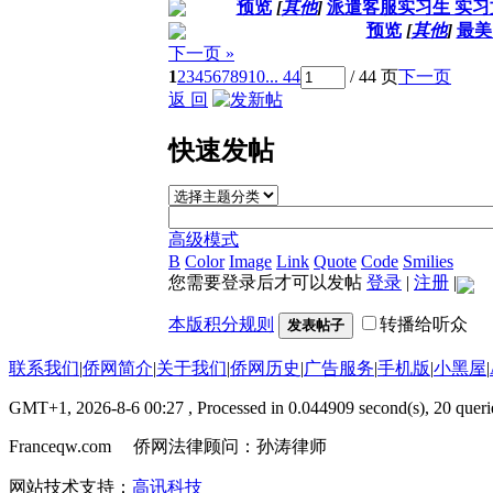
预览
[
其他
]
派遣客服实习生 实习
预览
[
其他
]
最美
下一页 »
1
2
3
4
5
6
7
8
9
10
... 44
/ 44 页
下一页
返 回
快速发帖
高级模式
B
Color
Image
Link
Quote
Code
Smilies
您需要登录后才可以发帖
登录
|
注册
|
本版积分规则
转播给听众
发表帖子
联系我们
|
侨网简介
|
关于我们
|
侨网历史
|
广告服务
|
手机版
|
小黑屋
|
GMT+1, 2026-8-6 00:27
, Processed in 0.044909 second(s), 20 querie
Franceqw.com 侨网法律顾问：孙涛律师
网站技术支持：
高讯科技