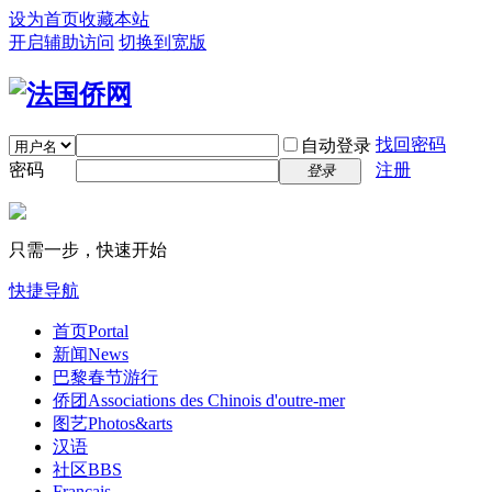
设为首页
收藏本站
开启辅助访问
切换到宽版
找回密码
自动登录
密码
注册
登录
只需一步，快速开始
快捷导航
首页
Portal
新闻
News
巴黎春节游行
侨团
Associations des Chinois d'outre-mer
图艺
Photos&arts
汉语
社区
BBS
Français