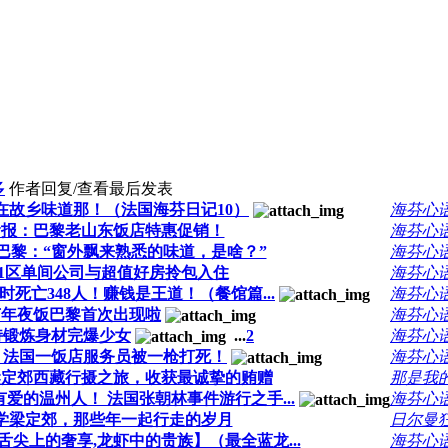
多
作者
回复/查看
最后发表
在故乡味道那！（法国海芬日记10）
海芬心
食报：巴黎老山东饭店特惠促销！
海芬心
愁巴黎：“窗外飘来熟悉的味道，是啥？”
海芬心
1区单间公司与超值好房拎包入住
海芬心
小时死亡348人！赚钱是王道！（餐馆篇...
海芬心
节年夜饭巴黎首次出现啦
海芬心
持锻炼身材完爆少女
...
2
海芬心
 法国一饭店服务员被一枪打死！
海芬心
梁定郊西藏行摄之旅，收获最诚挚的贿赠
那是我
暖有爱的温州人！ 法国张朝林事件游行之手...
海芬心
学梁定郊，那些年一起行走的岁月
日尔曼
 舌尖上的奢享,龙虾中的贵族】（最全蓝龙...
海芬心