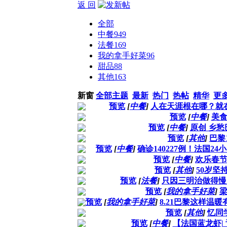
返 回
全部
中餐
949
法餐
169
我的拿手好菜
96
甜品
88
其他
163
新窗
全部主题
最新
热门
热帖
精华
更
预览
[
中餐
]
人在天涯根在哪？就
预览
[
中餐
]
美
预览
[
中餐
]
原创 乡
预览
[
其他
]
巴黎
预览
[
中餐
]
确诊140227例！法国24
预览
[
中餐
]
欢乐春
预览
[
其他
]
50岁坚
预览
[
法餐
]
只因三明治做得慢
预览
[
我的拿手好菜
]
预览
[
我的拿手好菜
]
8.21巴黎这样温
预览
[
其他
]
忆同
预览
[
中餐
]
【法国蓝龙虾|