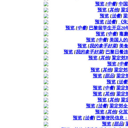
预览
[
中餐
]
中国
预览
[
其他
]
梁
预览
[
法餐
]
梁
预览
[
法餐
]
《朱
预览
[
中餐
]
巴黎留学生开店20
预览
[
中餐
]
毒
预览
[
中餐
]
美国人的
预览
[
我的拿手好菜
]
美
预览
[
我的拿手好菜
]
巴黎日餐
预览
[
其他
]
粱定郊
预览
[
中餐
预览
[
其他
]
梁定郊
预览
[
甜品
]
梁定
预览
[
法餐
预览
[
中餐
]
梁定
预览
[
其他
]
梁定
预览
[
其他
]
梁
预览
[
法餐
]
梁定郊全
预览
[
其他
]
化茧
预览
[
法餐
]
巴黎便民信息
预览
[
甜品
]