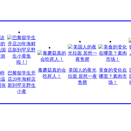
毒蘑菇真的会
美国人的夜光
美食的变化在
巴
巴黎留学生开
吃死人！
拉面 居然一夜
哪里？素肉市
团
店20年海鲜店
售罄
场！
端
新到罕见野生
小黄