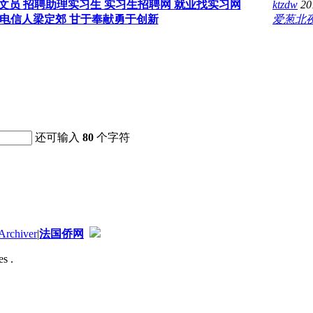
文员 招聘助理实习生 实习生招聘网 就业找实习网
ktzdw
20
电信人梁定郊 甘于奉献勇于创新
爱葱北
还可输入
80
个字符
Archiver
|
法国侨网
s .