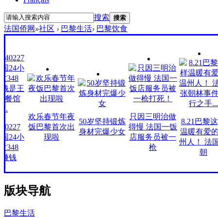
搜索
搜索
法国侨网
»
社区
›
巴黎生活
›
巴黎饮食
欢乐春节年夜
只因三明治做
50岁坚持锻炼
8.21巴黎这样
227
饭巴黎首次出
得慢 法国一饭
身材完爆少女
温暖有爱的温
24小
现啦
店服务员被一
州人！ 法国张
48
枪
朝
钱
版块导航
巴黎生活