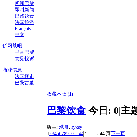
闲聊巴黎
即时新闻
巴黎饮食
法国旅游
Français
中文
侨网茶吧
书香巴黎
意见投诉
商业信息
法国楼市
巴黎古董
收藏本版
(
1
)
巴黎饮食
今日:
0
|
主
版主:
斌哥
,
syksy
1
2
3
4
5
6
7
8
9
10
... 44
/ 44 页
下一页